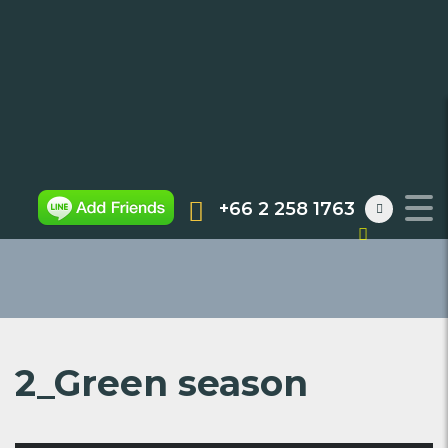
2_GREEN SEASON
+66 2 258 1763
2_Green season