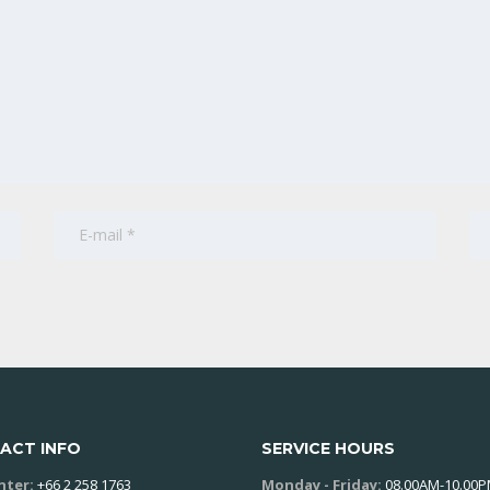
ACT INFO
SERVICE HOURS
enter:
+66 2 258 1763
Monday - Friday:
08.00AM-10.00