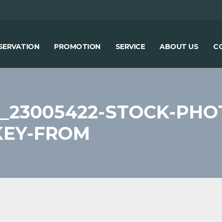
SERVATION
PROMOTION
SERVICE
ABOUT US
C
_23005422-STOCK-PH
KEY-FROM